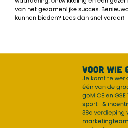
waardering, ontwikkeling en een gezell
van het gezamenlijke succes. Benieuw
kunnen bieden? Lees dan snel verder!
Voor wie 
Je komt te werk
één van de groo
goMICE en GSE 
sport- & incent
38e verdieping
marketingteam 