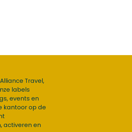
lliance Travel,
nze labels
gs, events en
re kantoor op de
ht
, activeren en