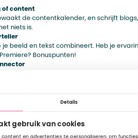
 of content
bewaakt de contentkalender, en schrijft blogs
et niets is.
teller
 je beeld en tekst combineert. Heb je ervar
 Premiere? Bonuspunten!
nnector
ollega’s actief bij het creëren van content (v
, interviews).
 in de reiswereld
e offertes tot eventbegeleiding on the spot: j
Details
ee.
spin in het web
kt gebruik van cookies
 liggen, denkt vooruit en helpt graag collega
content en advertenties te personaliseren, om functies