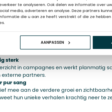
hoeft te vragen. Jij haalt energie uit ontzor
verkeer te analyseren. Ook delen we informatie over uw
en.
ocial media, adverteren en analyse. Deze partners kun
positief
formatie die u aan ze heeft verstrekt of die ze hebben
nthousiasme in het team en weet anderen t
es.
lossingsgerichte instelling.
eerbouwer
AANPASSEN
k intern voor verbinding met verrassende att
-mails en acties.
g sterk
verzicht in campagnes en werkt planmatig 
n externe partners.
 pur sang
tief mee aan de verdere groei en zichtbaarh
weet hun unieke verhalen krachtig neer te ze