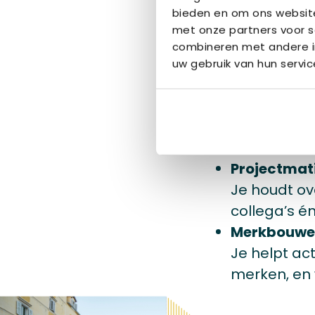
iemand het 
bieden en om ons website
samenwerk
met onze partners voor s
Energiek en 
combineren met andere in
Je brengt e
uw gebruik van hun servic
met jouw op
Interne sf
Je zorgt oo
creatieve e
Projectmati
Je houdt o
collega’s é
Merkbouwer
Je helpt ac
merken, en 