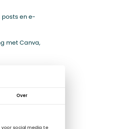
, posts en e-
ing met Canva,
logs,
ij bent flexibel
Over
’s zonder dat
 voor social media te