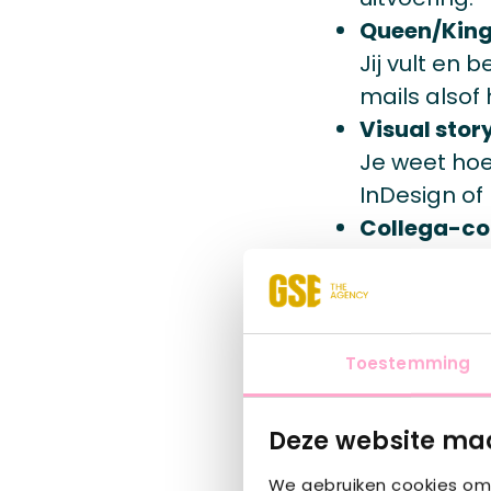
Queen/King
Jij vult en 
mails alsof h
Visual story
Je weet hoe
InDesign of
Collega-co
Je betrekt c
testimonials
Multitasker
Van creatiev
Toestemming
en denkt m
Proactieve 
Deze website maa
Je ziet werk
We gebruiken cookies om 