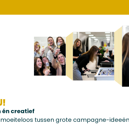
j!
 én creatief
t moeiteloos tussen grote campagne-ideeë