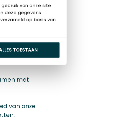
gen en
 gebruik van onze site
nen deze gegevens
 verzameld op basis van
e motiveren
ALLES TOESTAAN
enties,
samen met
eid van onze
tten.