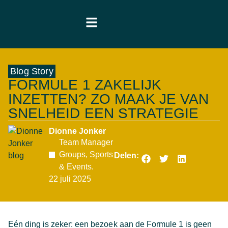
Blog Story
FORMULE 1 ZAKELIJK
INZETTEN? ZO MAAK JE VAN
SNELHEID EEN STRATEGIE
Dionne Jonker
Team Manager
Groups, Sports
Delen:
& Events.
22 juli 2025
Eén ding is zeker: een bezoek aan de Formule 1 is geen