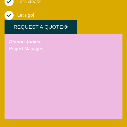
Let's create!
Let's go!
REQUEST A QUOTE
Dionne Jonker
Project Manager