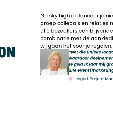
Ga sky high en lanceer je ni
groep collega’s en relaties r
alle bezoekers een blijvende 
combinatie met de aankledi
wij gaan het voor je regelen. 
ION
“Net die unieke loca
waardoor deelnemers
te gek! Ik laat mij 
alle event(marketin
Ingrid, Project Ma