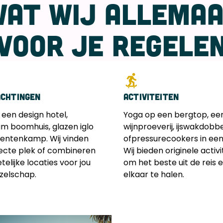
AT WIJ ALLEMAA
VOOR JE REGELE
chtingen
Activiteiten
 een design hotel,
Yoga op een bergtop, ee
m boomhuis, glazen iglo
wijnproeverij, ijswakdobb
 tentenkamp. Wij vinden
ofpressurecookers in een s
ecte plek of combineren
Wij bieden originele activi
elijke locaties voor jou
om het beste uit de reis 
ezelschap.
elkaar te halen.