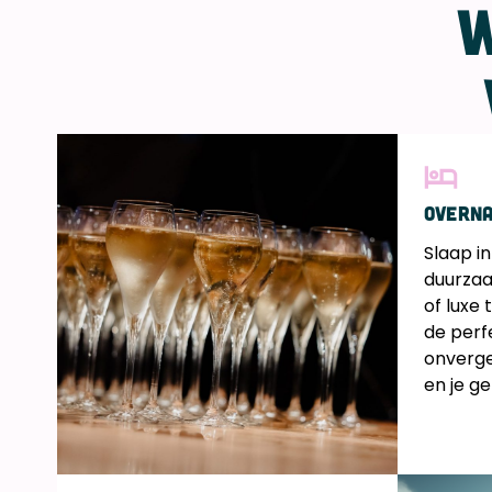
W
Overna
Slaap in
duurzaa
of luxe
de perf
onverget
en je g