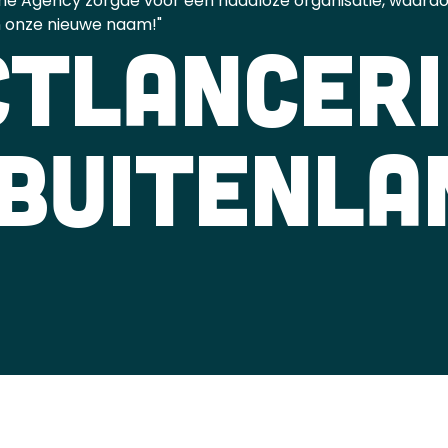
he Agency zorgde voor een naadloze organisatie, waardoo
n onze nieuwe naam!"
CTLANCER
 BUITENLA