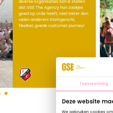
diverse organisaties kan ik stellen
dat GSE The Agency hun zaakjes
goed op orde heeft, veel beter dan
velen anderen! Klantgericht,
flexibel, goede customer journey!
Toestemming
Deze website maa
We gebruiken cookies om 