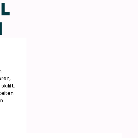
L
N
n
eren,
kilift:
teiten
en