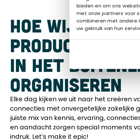
bieden en om ons website
met onze partners voor s
HOE WIJ
combineren met andere in
uw gebruik van hun servic
PRODUCTLANCE
IN HET BUITEN
ORGANISEREN
Elke dag kijken we uit naar het creëren v
connecties met onvergetelijke zakelijke 
juiste mix van kennis, ervaring, connecti
en aandacht zorgen special moments vo
indruk. Let’s make it epic!