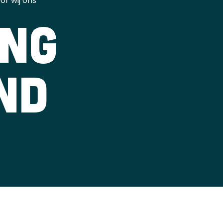
r wij ons
ING
ND