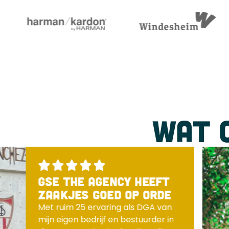
WAT 
GSE The agency heeft
zaakjes goed op orde
Met ruim 25 ervaring als DGA van
mijn eigen bedrijf en bestuurder in