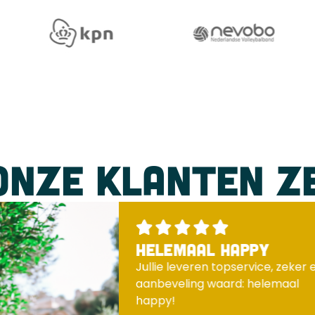
ONZE KLANTEN Z
helemaal happy
Jullie leveren topservice, zeker 
aanbeveling waard: helemaal
happy!