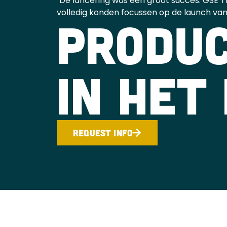
"De lancering was een groot succes. GSE T
volledig konden focussen op de launch va
PRODU
IN HET
REQUEST INFO