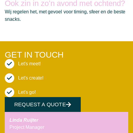
Ook zin in zo’n avond met ochtend?
Wij regelen het, met gevoel voor timing, sfeer en de beste
snacks.
GET IN TOUCH
Let's meet!
Let's create!
Let's go!
REQUEST A QUOTE
Linda Ruijter
Project Manager