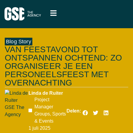
Blog Story
VAN FEESTAVOND TOT
ONTSPANNEN OCHTEND: ZO
ORGANISEER JE EEN
PERSONEELSFEEST MET
OVERNACHTING
Linda de Ruiter
Project
Manager
Delen:
Groups, Sports
& Events
1 juli 2025