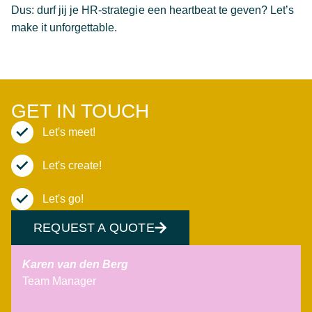
Dus: durf jij je HR-strategie een heartbeat te geven? Let’s
make it unforgettable.
GET IN TOUCH
Let's meet!
Let's create!
Let's go!
REQUEST A QUOTE
Karen van den Berg
Team Manager