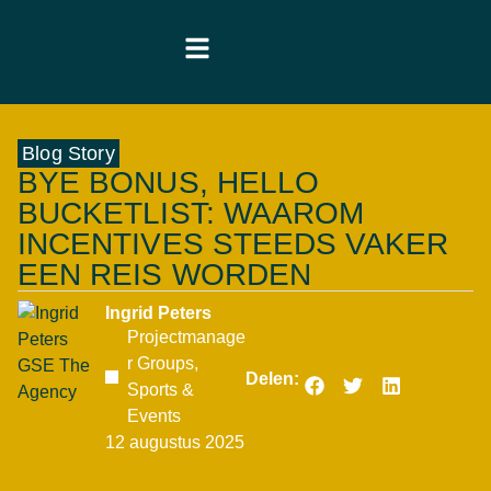
Blog Story
BYE BONUS, HELLO
BUCKETLIST: WAAROM
INCENTIVES STEEDS VAKER
EEN REIS WORDEN
Ingrid Peters
Projectmanage
r Groups,
Delen:
Sports &
Events
12 augustus 2025