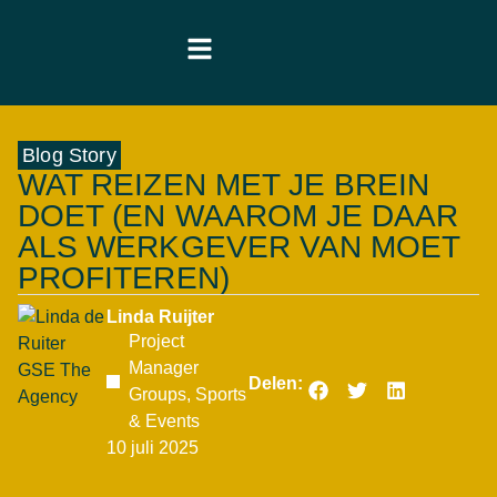
Blog Story
WAT REIZEN MET JE BREIN
DOET (EN WAAROM JE DAAR
ALS WERKGEVER VAN MOET
PROFITEREN)
Linda Ruijter
Project
Manager
Delen:
Groups, Sports
& Events
10 juli 2025