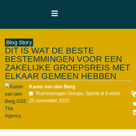
Blog Story
DIT IS WAT DE BESTE
BESTEMMINGEN VOOR EEN
ZAKELIJKE GROEPSREIS MET
ELKAAR GEMEEN HEBBEN
Karen van den Berg
D
Teammanager Groups, Sports & Events
25 november 2025