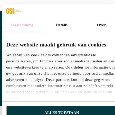
Als de natuur het overneemt
Toestemming
Details
Over
Sommige plekken zijn zo puur en mooi van zichzelf, dat je
er niets aan hoeft toe te voegen.
Deze website maakt gebruik van cookies
“Noorwegen is mijn absolute favoriet,”
zegt een collega.
“De natuur is er adembenemend: fjorden, watervallen, de
We gebruiken cookies om content en advertenties te
middernachtzon. Het land biedt rust, ruimte en
personaliseren, om functies voor social media te bieden en om
authenticiteit.”
ons websiteverkeer te analyseren. Ook delen we informatie ov
uw gebruik van onze site met onze partners voor social media,
Kajakken tussen fjorden, hiken tot je trillend op je benen
adverteren en analyse. Deze partners kunnen deze gegevens
staat en daarna dineren met uitzicht op water dat goud
combineren met andere informatie die u aan ze heeft verstrekt
kleurt in de avondzon. En dat is misschien wel het mooiste
of die ze hebben verzameld op basis van uw gebruik van hun
aan Noorwegen: het heeft geen filter of extra’s nodig.
services.
ALLES TOESTAAN