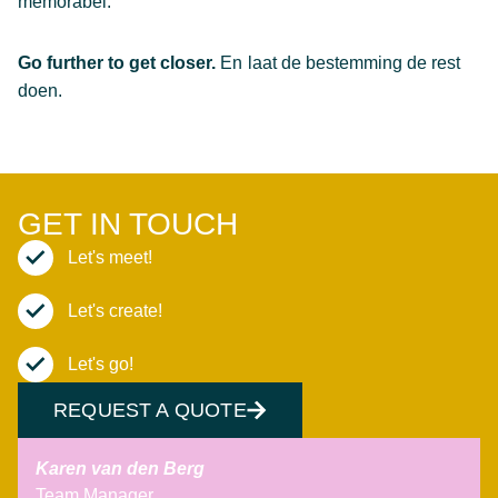
memorabel.
Go further to get closer.
En laat de bestemming de rest
doen.
GET IN TOUCH
Let's meet!
Let's create!
Let's go!
REQUEST A QUOTE
Karen van den Berg
Team Manager