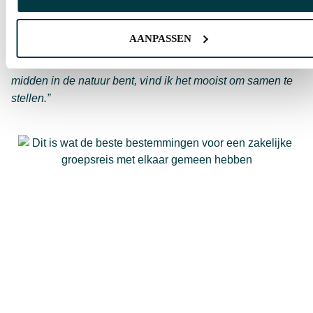
Reizen met impact
“Ik bied het liefst avontuurlijke en actieve bestemmingen
AANPASSEN
aan met ongerepte natuur,”
zegt iemand uit ons team.
“Reizen waar je echt even loskomt van de drukte en
midden in de natuur bent, vind ik het mooist om samen te
stellen.”