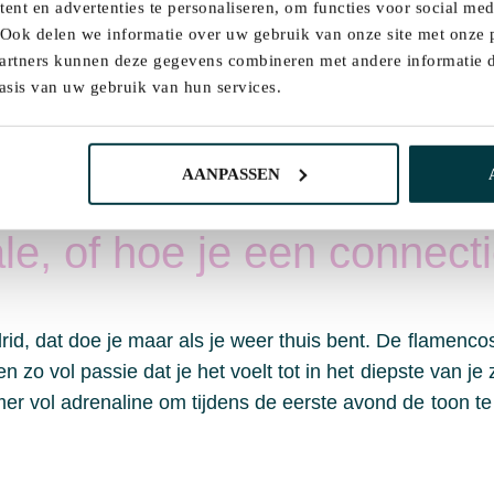
dieping? Madrid delivers.
nt en advertenties te personaliseren, om functies voor social me
 Ook delen we informatie over uw gebruik van onze site met onze p
ulo de Bellas Artes; een cultureel powerhouse met expo
artners kunnen deze gegevens combineren met andere informatie di
. Denk aan break-outs met uitzicht over Madrid, brainst
asis van uw gebruik van hun services.
at is net zo goed als het klinkt. Wandel daarna door Barrio
 teamsessies? Storytelling workshops? Hier kan het allem
AANPASSEN
maakt het indruk.
le, of hoe je een connecti
rid, dat doe je maar als je weer thuis bent. De flamenco
n zo vol passie dat je het voelt tot in het diepste van je
er vol adrenaline om tijdens de eerste avond de toon te 