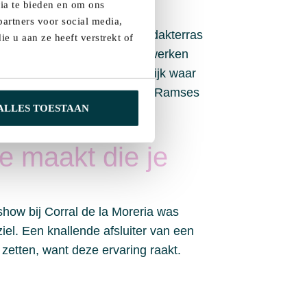
dia te bieden en om ons
artners voor social media,
sitieruimtes, zalen en een dakterras
e u aan ze heeft verstrekt of
orms in de open lucht en netwerken
 de las Letras, de literaire wijk waar
aal. En daarna? Uitblazen bij Ramses
ALLES TOESTAAN
e maakt die je
show bij Corral de la Moreria was
 ziel. Een knallende afsluiter van een
zetten, want deze ervaring raakt.