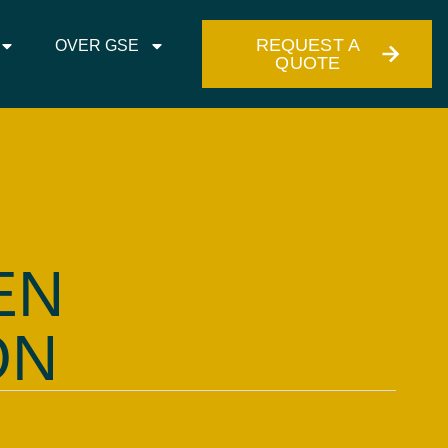
ORIES
OVER GSE
CONTACT
REQUEST A
REQUEST
OVER GSE
QUOTE
INFO
EN
ON