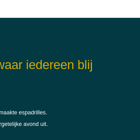
aar iedereen blij
maakte espadrilles.
etelijke avond uit.