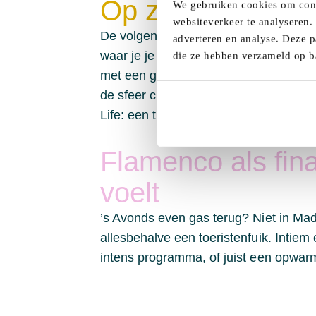
Op zoek naar ver
We gebruiken cookies om conte
websiteverkeer te analyseren.
De volgende dag verkenden we het Circ
adverteren en analyse. Deze p
waar je je event meteen ziet gebeuren
die ze hebben verzameld op b
met een glas rioja in je hand. En ja, d
de sfeer creativiteit ademt. Kleinere
Life: een tikje extravagant en daarom 
Flamenco als fina
voelt
’s Avonds even gas terug? Niet in Mad
allesbehalve een toeristenfuik. Intiem e
intens programma, of juist een opwarm